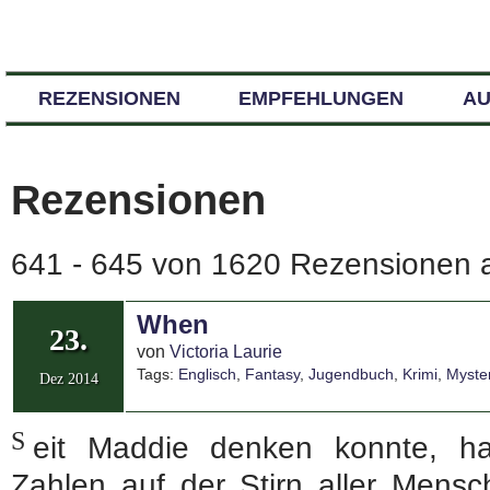
REZENSIONEN
EMPFEHLUNGEN
A
Rezensionen
641 - 645 von 1620 Rezensionen a
When
23.
von
Victoria Laurie
Tags:
Englisch
,
Fantasy
,
Jugendbuch
,
Krimi
,
Myste
Dez 2014
S
eit Maddie denken konnte, ha
Zahlen auf der Stirn aller Mens