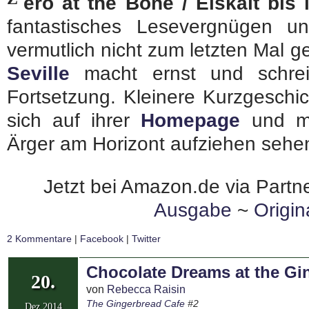
ero at the Bone / Eiskalt bis
fantastisches Lesevergnügen u
vermutlich nicht zum letzten Mal g
Seville
macht ernst und schrei
Fortsetzung. Kleinere Kurzgeschi
sich auf ihrer
Homepage
und ma
Ärger am Horizont aufziehen sehen
Jetzt bei Amazon.de via Partne
Ausgabe
~
Origi
2 Kommentare
|
Facebook
|
Twitter
Chocolate Dreams at the Gi
20.
von
Rebecca Raisin
The Gingerbread Cafe
#2
Dez 2014