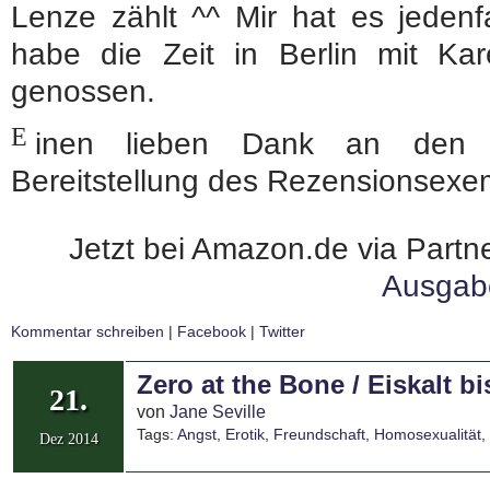
Lenze zählt ^^ Mir hat es jeden
habe die Zeit in Berlin mit K
genossen.
E
inen lieben Dank an de
Bereitstellung des Rezensionsexe
Jetzt bei Amazon.de via Partne
Ausgab
Kommentar schreiben
|
Facebook
|
Twitter
Zero at the Bone / Eiskalt bi
21.
von
Jane Seville
Tags:
Angst
,
Erotik
,
Freundschaft
,
Homosexualität
,
Dez 2014