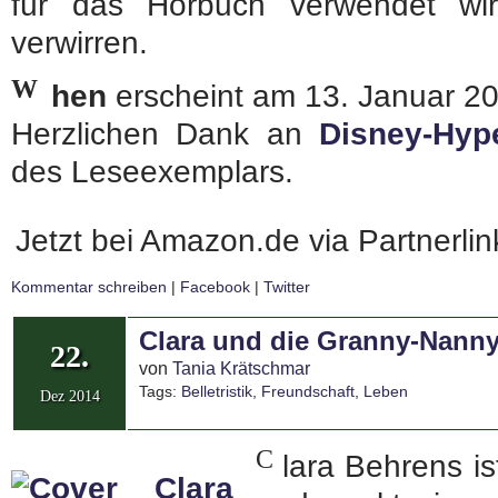
für das Hörbuch verwendet wir
verwirren.
W
hen
erscheint am 13. Januar 2
Herzlichen Dank an
Disney-Hyp
des Leseexemplars.
Jetzt bei Amazon.de via Partnerli
Kommentar schreiben
|
Facebook
|
Twitter
Clara und die Granny-Nann
22.
von
Tania Krätschmar
Tags:
Belletristik
,
Freundschaft
,
Leben
Dez 2014
C
lara Behrens is