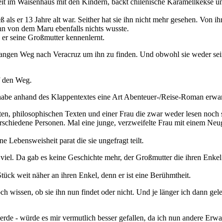
Zeit im Waisenhaus mit den Kindern, bäckt chilenische Karamellkekse und
eß als er 13 Jahre alt war. Seither hat sie ihn nicht mehr gesehen. Von i
ohn von dem Maru ebenfalls nichts wusste.
 er seine Großmutter kennenlernt.
n langen Weg nach Veracruz um ihn zu finden. Und obwohl sie weder sei
uf den Weg.
 habe anhand des Klappentextes eine Art Abenteuer-/Reise-Roman erwart
 philosophischen Texten und einer Frau die zwar weder lesen noch schr
rschiedene Personen. Mal eine junge, verzweifelte Frau mit einem Neuge
 Lebensweisheit parat die sie ungefragt teilt.
iel. Da gab es keine Geschichte mehr, der Großmutter die ihren Enkel 
Stück weit näher an ihren Enkel, denn er ist eine Berühmtheit.
 wissen, ob sie ihn nun findet oder nicht. Und je länger ich dann gel
rde - würde es mir vermutlich besser gefallen, da ich nun andere Erwa