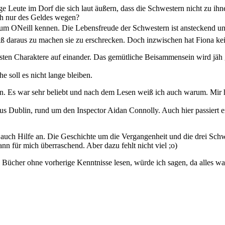
nige Leute im Dorf die sich laut äußern, dass die Schwestern nicht zu
ich nur des Geldes wegen?
m ONeill kennen. Die Lebensfreude der Schwestern ist ansteckend und
Spaß daraus zu machen sie zu erschrecken. Doch inzwischen hat Fiona ke
hsten Charaktere auf einander. Das gemütliche Beisammensein wird jäh ge
e soll es nicht lange bleiben.
n. Es war sehr beliebt und nach dem Lesen weiß ich auch warum. Mir h
us Dublin, rund um den Inspector Aidan Connolly. Auch hier passiert ei
r auch Hilfe an. Die Geschichte um die Vergangenheit und die drei Sch
ann für mich überraschend. Aber dazu fehlt nicht viel ;o)
Bücher ohne vorherige Kenntnisse lesen, würde ich sagen, da alles was