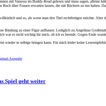
men mit Vanessa im Buddy-Read gelesen und muss sagen, alleine hätt
in Buch über Frauen erwarten lassen, die mit Büchern zu tun haben. Das 
illkürlich und so, als wenn man den Titel rechtfertigen möchte. Aber de
eine Bindung zu einer Figur aufbauen. Lediglich zu Angelinas Großmutt
tlich war es nicht wichtig für mich, ob ich es beende. Gegen Ende wurd
 jetzt wieder in selbige bringen kann. Für mich leider keine Leseempfe
iginal-Ausgabe
 Spiel geht weiter