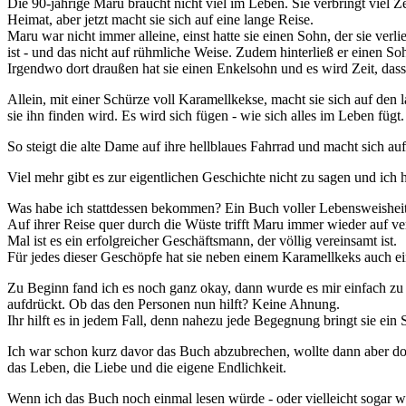
Die 90-jährige Maru braucht nicht viel im Leben. Sie verbringt viel 
Heimat, aber jetzt macht sie sich auf eine lange Reise.
Maru war nicht immer alleine, einst hatte sie einen Sohn, der sie verli
ist - und das nicht auf rühmliche Weise. Zudem hinterließ er einen S
Irgendwo dort draußen hat sie einen Enkelsohn und es wird Zeit, dass
Allein, mit einer Schürze voll Karamellkekse, macht sie sich auf de
sie ihn finden wird. Es wird sich fügen - wie sich alles im Leben fügt.
So steigt die alte Dame auf ihre hellblaues Fahrrad und macht sich a
Viel mehr gibt es zur eigentlichen Geschichte nicht zu sagen und ich
Was habe ich stattdessen bekommen? Ein Buch voller Lebensweisheiten,
Auf ihrer Reise quer durch die Wüste trifft Maru immer wieder auf ve
Mal ist es ein erfolgreicher Geschäftsmann, der völlig vereinsamt ist.
Für jedes dieser Geschöpfe hat sie neben einem Karamellkeks auch eine
Zu Beginn fand ich es noch ganz okay, dann wurde es mir einfach zu v
aufdrückt. Ob das den Personen nun hilft? Keine Ahnung.
Ihr hilft es in jedem Fall, denn nahezu jede Begegnung bringt sie ein 
Ich war schon kurz davor das Buch abzubrechen, wollte dann aber doch
das Leben, die Liebe und die eigene Endlichkeit.
Wenn ich das Buch noch einmal lesen würde - oder vielleicht sogar we