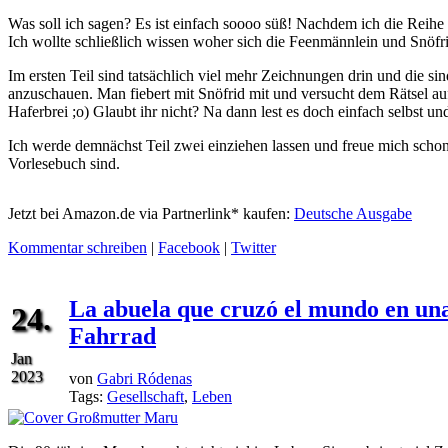
Was soll ich sagen? Es ist einfach soooo süß! Nachdem ich die Reihe vo
Ich wollte schließlich wissen woher sich die Feenmännlein und Snöfri
Im ersten Teil sind tatsächlich viel mehr Zeichnungen drin und die s
anzuschauen. Man fiebert mit Snöfrid mit und versucht dem Rätsel 
Haferbrei ;o) Glaubt ihr nicht? Na dann lest es doch einfach selbst un
Ich werde demnächst Teil zwei einziehen lassen und freue mich schon
Vorlesebuch sind.
Jetzt bei Amazon.de via Partnerlink* kaufen:
Deutsche Ausgabe
Kommentar schreiben
|
Facebook
|
Twitter
La abuela que cruzó el mundo en un
24.
Fahrrad
Jan
2023
von
Gabri Ródenas
Tags:
Gesellschaft
,
Leben