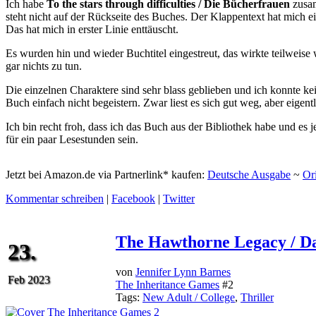
Ich habe
To the stars through difficulties / Die Bücherfrauen
zusam
steht nicht auf der Rückseite des Buches. Der Klappentext hat mich e
Das hat mich in erster Linie enttäuscht.
Es wurden hin und wieder Buchtitel eingestreut, das wirkte teilweise w
gar nichts zu tun.
Die einzelnen Charaktere sind sehr blass geblieben und ich konnte k
Buch einfach nicht begeistern. Zwar liest es sich gut weg, aber eigen
Ich bin recht froh, dass ich das Buch aus der Bibliothek habe und es
für ein paar Lesestunden sein.
Jetzt bei Amazon.de via Partnerlink* kaufen:
Deutsche Ausgabe
~
Or
Kommentar schreiben
|
Facebook
|
Twitter
The Hawthorne Legacy / Das
23.
von
Jennifer Lynn Barnes
Feb 2023
The Inheritance Games
#2
Tags:
New Adult / College
,
Thriller