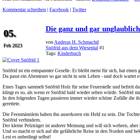
Kommentar schreiben
|
Facebook
|
Twitter
Die ganz und gar unglaublic
05.
von
Andreas H. Schmachtl
Feb 2023
Snöfrid aus dem Wiesental
#1
Tags:
Kinderbuch
Snöfrid ist ein entspannter Geselle. Er bleibt meist für sich, hat einen
Da passt ein Abenteuer so gar nicht in sein Leben - und doch wartet e
Eines Tages sammelt Snöfrid Holz für seine Feuerstelle und befreit d
klingt es so, als wenn er Snöfrid bald wieder sehen würde. Snöfrid stu
In den folgenden Tagen passieren immer wieder schöne Zufälle die ih
gerettete.
Die Feenmännlein haben ihn auserkoren ein Held zu sein. Die Tochter
Snöfrid verhindern.
Der kleine Pelzträger ist anderer Meinung und will sich wehren, ab
Und so macht er sich auf die gefährliche Reise in den Norden und bek
Lest es unbedingt selbst!