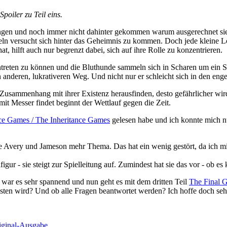
Spoiler zu Teil eins.
angen und noch immer nicht dahinter gekommen warum ausgerechnet sie
 versucht sich hinter das Geheimnis zu kommen. Doch jede kleine Lös
 hilft auch nur begrenzt dabei, sich auf ihre Rolle zu konzentrieren.
ntreten zu können und die Bluthunde sammeln sich in Scharen um ei
n anderen, lukrativeren Weg. Und nicht nur er schleicht sich in den enge
usammenhang mit ihrer Existenz herausfinden, desto gefährlicher wird 
it Messer findet beginnt der Wettlauf gegen die Zeit.
ce Games / The Inheritance Games
gelesen habe und ich konnte mich n
Avery und Jameson mehr Thema. Das hat ein wenig gestört, da ich mic
r - sie steigt zur Spielleitung auf. Zumindest hat sie das vor - ob es 
 war es sehr spannend und nun geht es mit dem dritten Teil
The Final 
en wird? Und ob alle Fragen beantwortet werden? Ich hoffe doch sehr
iginal-Ausgabe