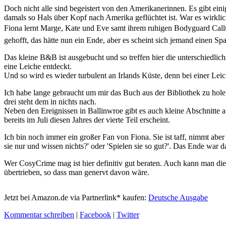
Doch nicht alle sind begeistert von den Amerikanerinnen. Es gibt ei
damals so Hals über Kopf nach Amerika geflüchtet ist. War es wirkl
Fiona lernt Marge, Kate und Eve samt ihrem ruhigen Bodyguard Callu
gehofft, das hätte nun ein Ende, aber es scheint sich jemand einen 
Das kleine B&B ist ausgebucht und so treffen hier die unterschiedlic
eine Leiche entdeckt.
Und so wird es wieder turbulent an Irlands Küste, denn bei einer Leich
Ich habe lange gebraucht um mir das Buch aus der Bibliothek zu hole
drei steht dem in nichts nach.
Neben den Ereignissen in Ballinwroe gibt es auch kleine Abschnitte a
bereits im Juli diesen Jahres der vierte Teil erscheint.
Ich bin noch immer ein großer Fan von Fiona. Sie ist taff, nimmt abe
sie nur und wissen nichts?' oder 'Spielen sie so gut?'. Das Ende war d
Wer CosyCrime mag ist hier definitiv gut beraten. Auch kann man die 
übertrieben, so dass man genervt davon wäre.
Jetzt bei Amazon.de via Partnerlink* kaufen:
Deutsche Ausgabe
Kommentar schreiben
|
Facebook
|
Twitter