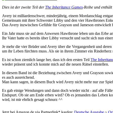
Dies ist der zweite Teil der
The Inheritance Games
-Reihe und enthält 
Avery ist milliardenschwer, minderjährig, einem Mordanschlag entg
Gemeinsam mit ihrer Schwester Libby und den vier Hawthrones Enkeln
Das Avery inzwischen Gefühle für Grayson und Jameson entwickelt hat,
Ein Jahr muss sie auf dem Anwesen Hawthrone leben um das Erbe a
Ihr Vater hatte es bereits über Libby versucht und sucht sich nun eine
Je mehr die vier Brüder und Avery über die Vergangenheit und deren Z
um ihr Leben fürchten muss. Als sie in ihrem Zimmer ein Rinderherz m
Es ist schon ziemlich lange her, dass ich den ersten Teil
The Inheritan
wieder präsent und ich konnte mich auf die neuen Rätsel einstellen.
In diesem Band ist die Beziehung zwischen Avery und Grayson sowie 
es auch ausreichend.
Man kann sagen, in diesem Buch wird Avery nicht mehr nur zur Spielfigu
Es gab einige Wendungen und dann doch wieder nicht - auf alle Fälle
Endspurt. Ob sie am Ende erben wird? Ob es jemanden das Leben kost
wird, ist mir ehrlich gesagt schnurz ^^
Jetzt bei Amazon.de via Partnerlink* kaufen:
Deutsche Ausgabe
~
Or