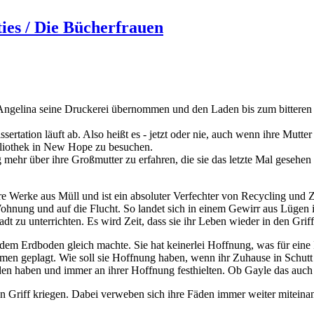
lties / Die Bücherfrauen
e Angelina seine Druckerei übernommen und den Laden bis zum bitteren
sertation läuft ab. Also heißt es - jetzt oder nie, auch wenn ihre Mutter 
bliothek in New Hope zu besuchen.
 mehr über ihre Großmutter zu erfahren, die sie das letzte Mal gesehen
re Werke aus Müll und ist ein absoluter Verfechter von Recycling und Ze
r Wohnung und auf die Flucht. So landet sich in einem Gewirr aus Lügen 
dt zu unterrichten. Es wird Zeit, dass sie ihr Leben wieder in den Griff
t dem Erdboden gleich machte. Sie hat keinerlei Hoffnung, was für eine
en geplagt. Wie soll sie Hoffnung haben, wenn ihr Zuhause in Schutt
den haben und immer an ihrer Hoffnung festhielten. Ob Gayle das auch 
en Griff kriegen. Dabei verweben sich ihre Fäden immer weiter miteina