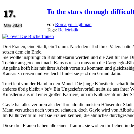
To the stars through difficu
17.
von
Romalyn Tilghman
Mär 2023
Tags:
Belletristik
Drei Frauen, eine Stadt, ein Traum. Nach dem Tod ihres Vaters hatt
setzen dem ein Ende.
Sie wollte ursprünglich Bibliothekarin werden und die Zeit für ihre Dis
Tochter ausgerechnet nach Kansas reisen muss um die Cargnegie-Bi
Angelina hofft hier mit ihrer Arbeit voran zu kommen und gleichzeitig
Kansas zu reisen und vielleicht findet sie jetzt den Grund dafür.
Traci lebt von der Hand in den Mund. Die junge Künstlerin schafft ih
anderes übrig bleibt.< br/> Ein Ungeziefervorfall treibt sie aus ihre
Künstlerin aus mit einer großen Karriere, um im Kulturzentrum der Sta
Gayle hat alles verloren als der Tornado die meisten Häuser der Stad
Mann versuchen nach vorn zu schauen, doch Gayle wird von Albträum
Im Kulturzentrum lernt sie Frauen kennen, die ähnliches durchgestan
Diese drei Frauen haben alle einen Traum - sie wollen ihr Leben in d