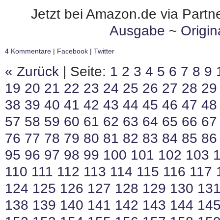
Jetzt bei Amazon.de via Partne
Ausgabe
~
Origi
4 Kommentare
|
Facebook
|
Twitter
« Zurück
| Seite:
1
2
3
4
5
6
7
8
9
19
20
21
22
23
24
25
26
27
28
29
38
39
40
41
42
43
44
45
46
47
48
57
58
59
60
61
62
63
64
65
66
67
76
77
78
79
80
81
82
83
84
85
86
95
96
97
98
99
100
101
102
103
110
111
112
113
114
115
116
117
124
125
126
127
128
129
130
13
138
139
140
141
142
143
144
14