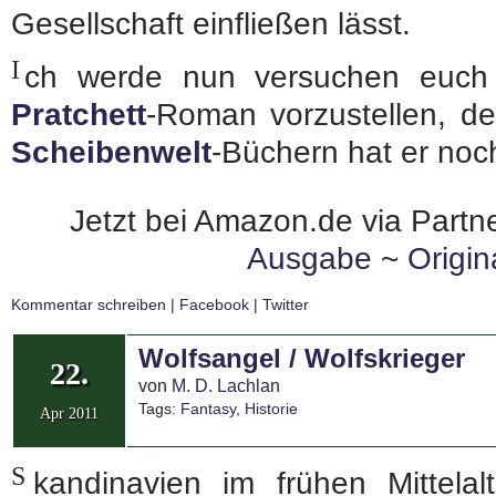
Gesellschaft einfließen lässt.
I
ch werde nun versuchen euch
Pratchett
-Roman vorzustellen, 
Scheibenwelt
-Büchern hat er noch
Jetzt bei Amazon.de via Partne
Ausgabe
~
Origi
Kommentar schreiben
|
Facebook
|
Twitter
Wolfsangel / Wolfskrieger
22.
von
M. D. Lachlan
Tags:
Fantasy
,
Historie
Apr 2011
S
kandinavien im frühen Mittelal