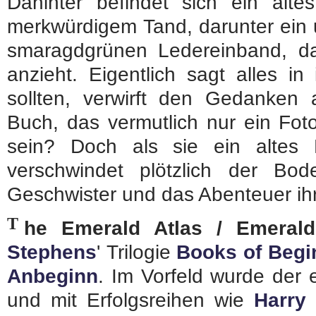
Dahinter befindet sich ein altes
merkwürdigem Tand, darunter ein u
smaragdgrünen Ledereinband, d
anzieht. Eigentlich sagt alles in
sollten, verwirft den Gedanke
Buch, das vermutlich nur ein Foto
sein? Doch als sie ein altes
verschwindet plötzlich der B
Geschwister und das Abenteuer ih
T
he Emerald Atlas / Emerald
Stephens
' Trilogie
Books of Begi
Anbeginn
. Im Vorfeld wurde der e
und mit Erfolgsreihen wie
Harry 