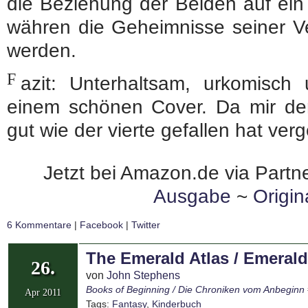
die Beziehung der Beiden auf ein
währen die Geheimnisse seiner Ve
werden.
F
azit: Unterhaltsam, urkomisch
einem schönen Cover. Da mir der
gut wie der vierte gefallen hat ve
Jetzt bei Amazon.de via Partne
Ausgabe
~
Origi
6 Kommentare
|
Facebook
|
Twitter
The Emerald Atlas / Emerald
26.
von
John Stephens
Books of Beginning / Die Chroniken vom Anbeginn
Apr 2011
Tags:
Fantasy
,
Kinderbuch