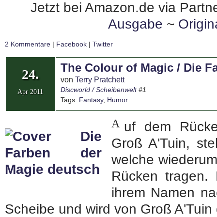
Jetzt bei Amazon.de via Partne
Ausgabe
~
Origi
2 Kommentare
|
Facebook
|
Twitter
The Colour of Magic / Die F
24.
von
Terry Pratchett
Discworld / Scheibenwelt
#1
Apr 2011
Tags:
Fantasy
,
Humor
A
uf dem Rücken
Groß A'Tuin, ste
welche wiederum 
Rücken tragen. 
ihrem Namen nac
Scheibe und wird von Groß A'Tuin 