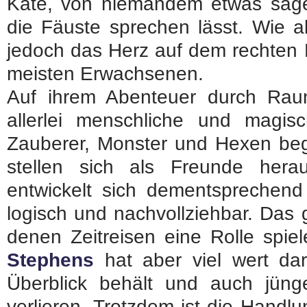
Kate, von niemandem etwas sagen
die Fäuste sprechen lässt. Wie al
jedoch das Herz auf dem rechten F
meisten Erwachsenen.
Auf ihrem Abenteuer durch Raum
allerlei menschliche und magis
Zauberer, Monster und Hexen beg
stellen sich als Freunde hera
entwickelt sich dementsprechend 
logisch und nachvollziehbar. Das 
denen Zeitreisen eine Rolle spie
Stephens
hat aber viel wert da
Überblick behält und auch jün
verlieren. Trotzdem ist die Handl