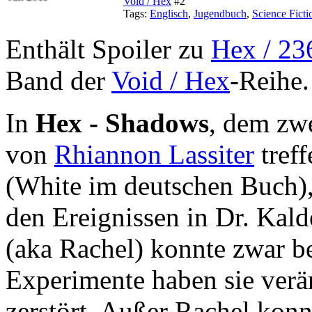
Void / Hex
#2
Tags:
Englisch
,
Jugendbuch
,
Science Ficti
Enthält Spoiler zu
Hex / 23
Band der
Void / Hex
-Reihe.
In
Hex - Shadows
, dem zw
von
Rhiannon Lassiter
treff
(White im deutschen Buch), 
den Ereignissen in Dr. Kal
(aka Rachel) konnte zwar b
Experimente haben sie verän
zerstört. Außer Rachel kon