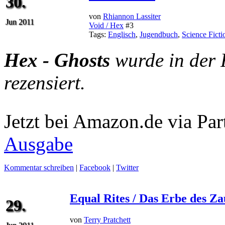
30.
von
Rhiannon Lassiter
Jun 2011
Void / Hex
#3
Tags:
Englisch
,
Jugendbuch
,
Science Ficti
Hex - Ghosts
wurde in der 
rezensiert.
Jetzt bei Amazon.de via Par
Ausgabe
Kommentar schreiben
|
Facebook
|
Twitter
Equal Rites / Das Erbe des Z
29.
von
Terry Pratchett