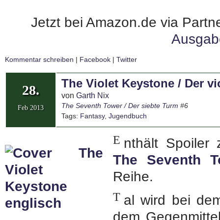
Jetzt bei Amazon.de via Partne
Ausgab
Kommentar schreiben
|
Facebook
|
Twitter
The Violet Keystone / Der v
28.
von
Garth Nix
The Seventh Tower / Der siebte Turm
#6
Feb 2013
Tags:
Fantasy
,
Jugendbuch
E
nthält Spoile
The Seventh T
Reihe.
T
al wird bei de
dem Gegenmittel