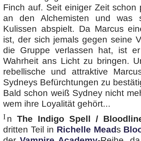
Finch auf. Seit einiger Zeit scho
an den Alchemisten und was s
Kulissen abspielt. Da Marcus ein
ist, der sich jemals gegen seine 
die Gruppe verlassen hat, ist e
Wahrheit ans Licht zu bringen. Und
rebellische und attraktive Marcu
Sydneys Befürchtungen zu bestäti
Bald schon weiß Sydney nicht meh
wem ihre Loyalität gehört...
I
n
The Indigo Spell / Bloodli
dritten Teil in
Richelle Mead
s
Blo
der
Vampire Academy
-Reihe, da