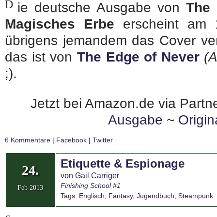
D
ie deutsche Ausgabe von
The 
Magisches Erbe
erscheint am 1
übrigens jemandem das Cover ver
das ist von
The Edge of Never
(A
;).
Jetzt bei Amazon.de via Partne
Ausgabe
~
Origi
6 Kommentare
|
Facebook
|
Twitter
Etiquette & Espionage
24.
von
Gail Carriger
Finishing School
#1
Feb 2013
Tags:
Englisch
,
Fantasy
,
Jugendbuch
,
Steampunk