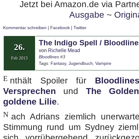
Jetzt bei Amazon.de via Partne
Ausgabe
~
Origi
Kommentar schreiben
|
Facebook
|
Twitter
The Indigo Spell / Bloodlin
26.
von
Richelle Mead
Bloodlines
#3
Feb 2013
Tags:
Fantasy
,
Jugendbuch
,
Vampire
E
nthält Spoiler für
Bloodline
Versprechen
und
The Golden
goldene Lilie
.
N
ach Adrians ziemlich unerwarte
Stimmung rund um Sydney ziemli
sich vorrübergehend zurückgez