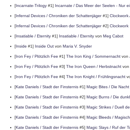
[
Incarnate-Trilogy
#1]
Incarnate / Das Meer der Seelen - Nur e
[
Infernal Devices / Chroniken der Schattenjäger
#1]
Clockwork 
[
Infernal Devices / Chroniken der Schattenjäger
#2]
Clockwork 
[
Insatiable / Eternity
#1]
Insatiable / Eternity
von
Meg Cabot
[
Inside
#1]
Inside Out
von
Maria V. Snyder
[
Iron Fey / Plötzlich Fee
#1]
The Iron King / Sommernacht
von
[
Iron Fey / Plötzlich Fee
#3]
The Iron Queen / Herbstnacht
vo
[
Iron Fey / Plötzlich Fee
#4]
The Iron Knight / Frühlingsnacht
v
[
Kate Daniels / Stadt der Finsternis
#1]
Magic Bites / Die Nacht
[
Kate Daniels / Stadt der Finsternis
#2]
Magic Burns / Die dunkl
[
Kate Daniels / Stadt der Finsternis
#3]
Magic Strikes / Duell d
[
Kate Daniels / Stadt der Finsternis
#4]
Magic Bleeds / Magisch
[
Kate Daniels / Stadt der Finsternis
#5]
Magic Slays / Ruf der T