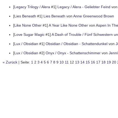
[
Legacy Trilogy / Alera
#1]
Legacy / Alera - Geliebter Feind
vo
[
Lies Beneath
#1]
Lies Beneath
von
Anne Greenwood Brown
[
Like None Other
#1]
A Year Like None Other
von
Aspen In The
[
Love Sugar Magic
#1]
A Dash of Trouble / Fünf Schwestern u
[
Lux / Obsidian
#1]
Obsidian / Obsidian - Schattendunkel
von
J
[
Lux / Obsidian
#2]
Onyx / Onyx - Schattenschimmer
von
Jenni
« Zurück
| Seite:
1
2
3
4
5
6
7
8
9
10
11
12
13
14
15
16
17
18
19
20