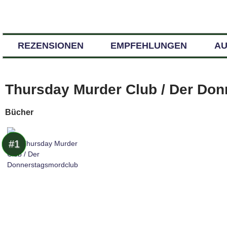
REZENSIONEN
EMPFEHLUNGEN
A
Thursday Murder Club / Der Do
Bücher
#1
The Thursday Murder
Club / Der
Donnerstagsmordclub