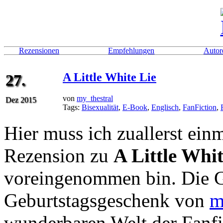
Rezensionen
Empfehlungen
Autor
A Little White Lie
27.
von
my_thestral
Dez 2015
Tags:
Bisexualität
,
E-Book
,
Englisch
,
FanFiction
,
Hier muss ich zuallerst einm
Rezension zu
A Little Whit
voreingenommen bin. Die G
Geburtstagsgeschenk von
m
wunderbaren Welt der Fanf