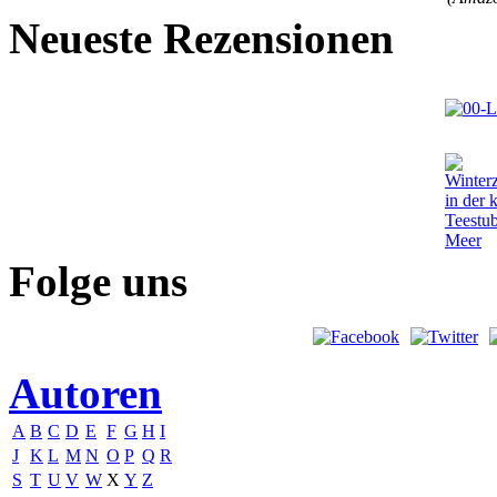
Neueste Rezensionen
Folge uns
Autoren
A
B
C
D
E
F
G
H
I
J
K
L
M
N
O
P
Q
R
S
T
U
V
W
X
Y
Z