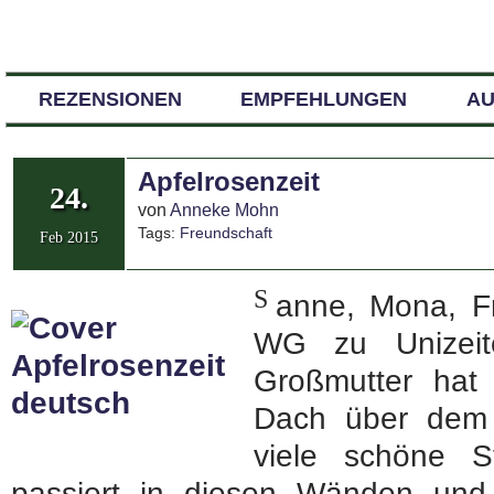
REZENSIONEN
EMPFEHLUNGEN
A
Apfelrosenzeit
24.
von
Anneke Mohn
Tags:
Freundschaft
Feb 2015
S
anne, Mona, Fri
WG zu Unizeit
Großmutter hat
Dach über dem
viele schöne S
passiert in diesen Wänden und