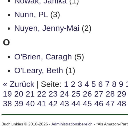
Nowak, Janika
(1)
Nunn, PL
(3)
Nuyen, Jenny-Mai
(2)
O
O'Brien, Caragh
(5)
O'Leary, Beth
(1)
« Zurück
| Seite:
1
2
3
4
5
6
7
8
9
19
20
21
22
23
24
25
26
27
28
29
38
39
40
41
42
43
44
45
46
47
48
Buchjunkies © 2010-2026 -
Administrationsbereich
- *Als Amazon-Partn