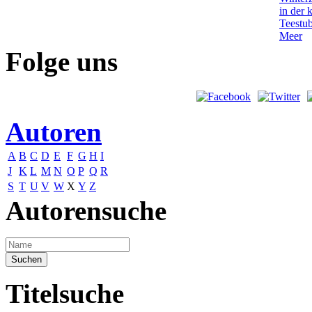
Folge uns
Autoren
A
B
C
D
E
F
G
H
I
J
K
L
M
N
O
P
Q
R
S
T
U
V
W
X
Y
Z
Autorensuche
Titelsuche