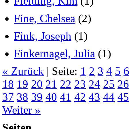
Fielding, Kim
(1)
Fine, Chelsea
(2)
Fink, Joseph
(1)
Finkernagel, Julia
(1)
« Zurück
| Seite:
1
2
3
4
5
18
19
20
21
22
23
24
25
26
37
38
39
40
41
42
43
44
45
Weiter »
Seiten