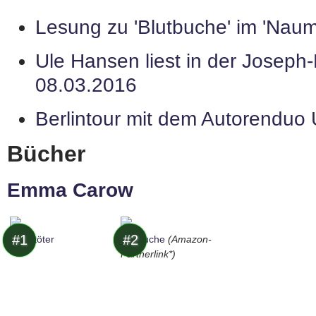
Lesung zu 'Blutbuche' im 'Nau
Ule Hansen liest in der Joseph-
08.03.2016
Berlintour mit dem Autorenduo
Bücher
Emma Carow
#1
#2
Neuntöter
Blutbuche
(Amazon-
Partnerlink*)