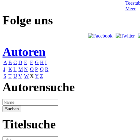
Folge uns
Autoren
A
B
C
D
E
F
G
H
I
J
K
L
M
N
O
P
Q
R
S
T
U
V
W
X
Y
Z
Autorensuche
Titelsuche