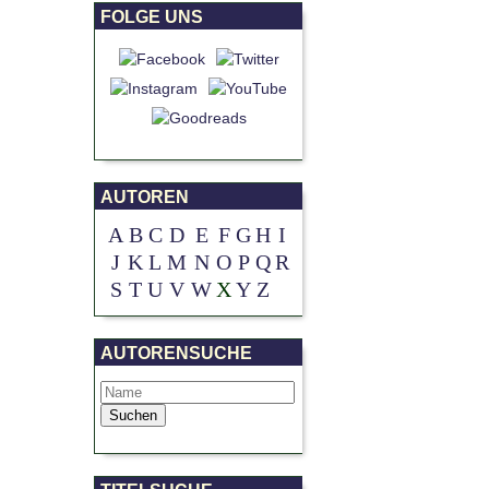
FOLGE UNS
AUTOREN
A
B
C
D
E
F
G
H
I
J
K
L
M
N
O
P
Q
R
S
T
U
V
W
X
Y
Z
AUTORENSUCHE