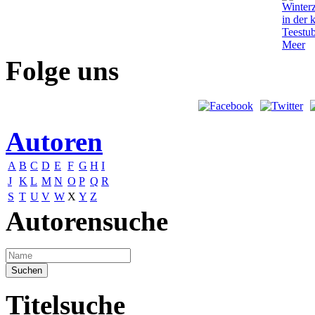
Folge uns
Autoren
A
B
C
D
E
F
G
H
I
J
K
L
M
N
O
P
Q
R
S
T
U
V
W
X
Y
Z
Autorensuche
Titelsuche