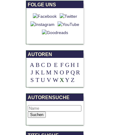
FOLGE UNS
AUTOREN
A
B
C
D
E
F
G
H
I
J
K
L
M
N
O
P
Q
R
S
T
U
V
W
X
Y
Z
AUTORENSUCHE