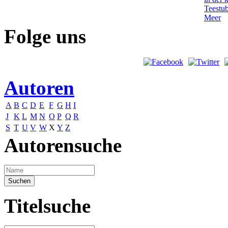
Folge uns
Autoren
A
B
C
D
E
F
G
H
I
J
K
L
M
N
O
P
Q
R
S
T
U
V
W
X
Y
Z
Autorensuche
Titelsuche